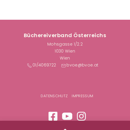
Büchereiverband Österreichs
Mohsgasse 1/2.2
1030 Wien
Wien
01/4069722
bvoe@bvoe.at
F
DATENSCHUTZ
IMPRESSUM
u
ß
z