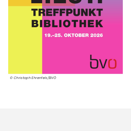
Christoph Ehrenfels/BVÖ