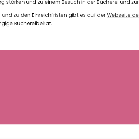
ng stärken und zu einem Besuch in der Bücherei und z
und zu den Einreichfristen gibt es auf der
Webseite de
gige Büchereibeirat.
ußzeilenmenü