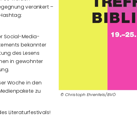
Begegnung verankert –
(Hashtag:
ner Social-Media-
atements bekannter
utung des Lesens
hnen in gewohnter
ung.
eser Woche in den
 Medienpakete zu
Christoph Ehrenfels/BVÖ
es Literaturfestivals!