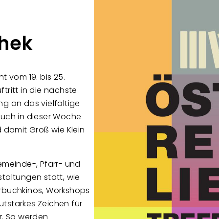
thek
t vom 19. bis 25.
tritt in die nächste
g an das vielfältige
auch in dieser Woche
d damit Groß wie Klein
Gemeinde-, Pfarr- und
taltungen statt, wie
erbuchkinos, Workshops
autstarkes Zeichen für
r. So werden